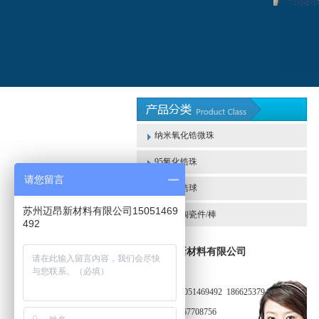
纳米氧化锆微珠
95氧化锆珠
请您留言
65氧化锆球
苏州迈昂新材料有限公司15051469
氧化锆陶瓷件/棒
492
苏州迈昂新材料有限公司
电话： 0512-
67708756 15051469492 18662537949
传真：0512-67708756